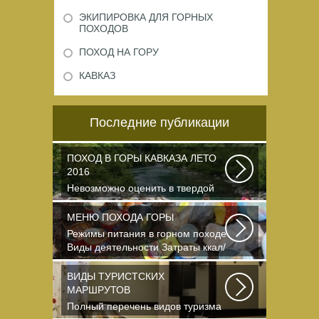
ЭКИПИРОВКА ДЛЯ ГОРНЫХ
ПОХОДОВ
ПОХОД НА ГОРУ
КАВКАЗ
Последние публикации
ПОХОД В ГОРЫ КАВКАЗА ЛЕТО
2016
Невозможно оценить в твердой
валюте то ощущение свободы и
вневременности...
МЕНЮ ПОХОДА ГОРЫ
Режимы питания в горном походе
Виды деятельности Затраты ккал/
час жен (55+15)...
ВИДЫ ТУРИСТСКИХ
МАРШРУТОВ
Полный перечень видов туризма