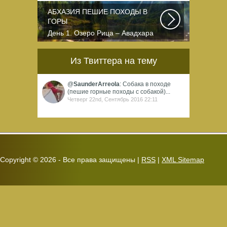
официально
зарегистрированных,
АБХАЗИЯ ПЕШИЕ ПОХОДЫ В
классифицированных...
ГОРЫ
День 1. Озеро Рица – Авадхара
После сбора группы в Адлере,
мы пересекаем...
Из Твиттера на тему
@
SaunderArreola
: Собака в походе
(пешие горные походы с собакой)...
Четверг 22nd, Сентябрь 2016 22:11
Copyright ©
2026 - Все права защищены |
RSS
|
XML Sitemap