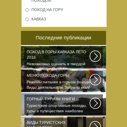
ПОХОДОВ
ПОХОД НА ГОРУ
КАВКАЗ
Последние публикации
ПОХОД В ГОРЫ КАВКАЗА ЛЕТО
2016
Невозможно оценить в твердой
валюте то ощущение свободы и
вневременности...
МЕНЮ ПОХОДА ГОРЫ
Режимы питания в горном походе
Виды деятельности Затраты ккал/
час жен (55+15)...
ГОРНЫЙ ТУРИЗМ КНИГИ
Туристские спортивные походы,
туры и путешествия наиболее
полно и органично...
ВИДЫ ТУРИСТСКИХ