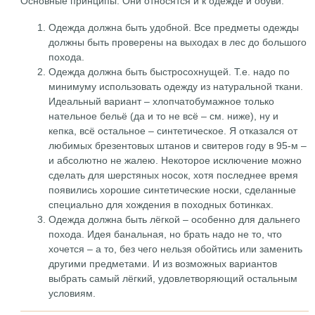
Основные принципы. Они относятся и к одежде и обуви.
Одежда должна быть удобной. Все предметы одежды
должны быть проверены на выходах в лес до большого
похода.
Одежда должна быть быстросохнущей. Т.е. надо по
минимуму использовать одежду из натуральной ткани.
Идеальный вариант – хлопчатобумажное только
нательное бельё (да и то не всё – см. ниже), ну и
кепка, всё остальное – синтетическое. Я отказался от
любимых брезентовых штанов и свитеров году в 95-м –
и абсолютно не жалею. Некоторое исключение можно
сделать для шерстяных носок, хотя последнее время
появились хорошие синтетические носки, сделанные
специально для хождения в походных ботинках.
Одежда должна быть лёгкой – особенно для дальнего
похода. Идея банальная, но брать надо не то, что
хочется – а то, без чего нельзя обойтись или заменить
другими предметами. И из возможных вариантов
выбрать самый лёгкий, удовлетворяющий остальным
условиям.