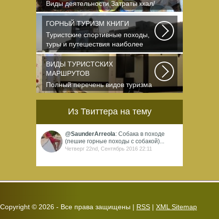
Виды деятельности Затраты ккал/
час жен (55+15)...
ГОРНЫЙ ТУРИЗМ КНИГИ
Туристские спортивные походы,
туры и путешествия наиболее
полно и органично...
ВИДЫ ТУРИСТСКИХ
МАРШРУТОВ
Полный перечень видов туризма
официально
зарегистрированных,
Из Твиттера на тему
классифицированных...
@
SaunderArreola
: Собака в походе
(пешие горные походы с собакой)...
Четверг 22nd, Сентябрь 2016 22:11
Copyright ©
2026 - Все права защищены |
RSS
|
XML Sitemap