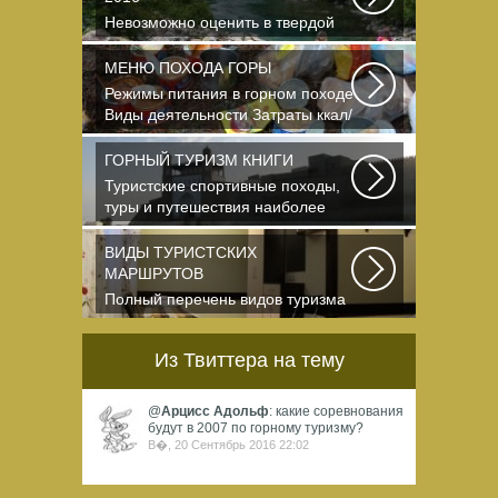
Невозможно оценить в твердой
валюте то ощущение свободы и
вневременности...
МЕНЮ ПОХОДА ГОРЫ
Режимы питания в горном походе
Виды деятельности Затраты ккал/
час жен (55+15)...
ГОРНЫЙ ТУРИЗМ КНИГИ
Туристские спортивные походы,
туры и путешествия наиболее
полно и органично...
ВИДЫ ТУРИСТСКИХ
МАРШРУТОВ
Полный перечень видов туризма
официально
зарегистрированных,
Из Твиттера на тему
классифицированных...
@
Арцисс Адольф
: какие соревнования
будут в 2007 по горному туризму?
В�, 20 Сентябрь 2016 22:02