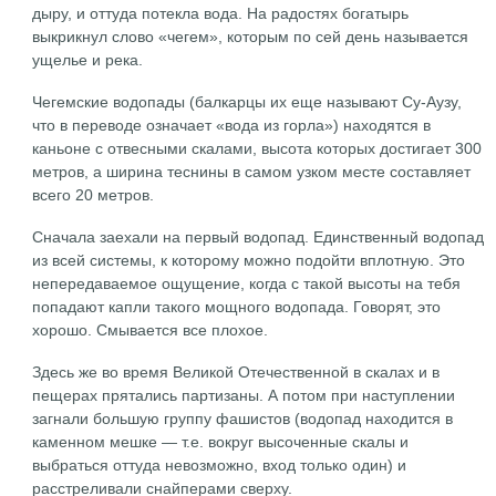
дыру, и оттуда потекла вода. На радостях богатырь
выкрикнул слово «чегем», которым по сей день называется
ущелье и река.
Чегемские водопады (балкарцы их еще называют Су-Аузу,
что в переводе означает «вода из горла») находятся в
каньоне с отвесными скалами, высота которых достигает 300
метров, а ширина теснины в самом узком месте составляет
всего 20 метров.
Сначала заехали на первый водопад. Единственный водопад
из всей системы, к которому можно подойти вплотную. Это
непередаваемое ощущение, когда с такой высоты на тебя
попадают капли такого мощного водопада. Говорят, это
хорошо. Смывается все плохое.
Здесь же во время Великой Отечественной в скалах и в
пещерах прятались партизаны. А потом при наступлении
загнали большую группу фашистов (водопад находится в
каменном мешке — т.е. вокруг высоченные скалы и
выбраться оттуда невозможно, вход только один) и
расстреливали снайперами сверху.