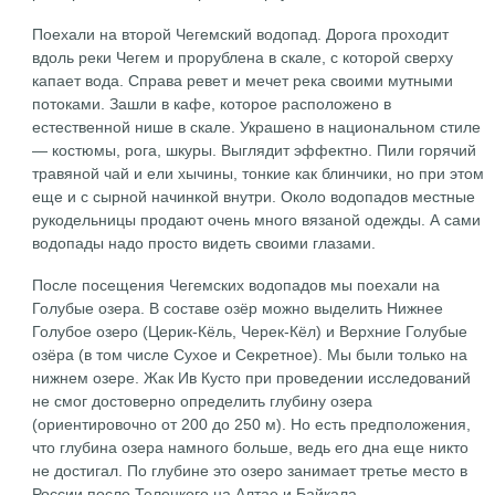
Поехали на второй Чегемский водопад. Дорога проходит
вдоль реки Чегем и прорублена в скале, с которой сверху
капает вода. Справа ревет и мечет река своими мутными
потоками. Зашли в кафе, которое расположено в
естественной нише в скале. Украшено в национальном стиле
— костюмы, рога, шкуры. Выглядит эффектно. Пили горячий
травяной чай и ели хычины, тонкие как блинчики, но при этом
еще и с сырной начинкой внутри. Около водопадов местные
рукодельницы продают очень много вязаной одежды. А сами
водопады надо просто видеть своими глазами.
После посещения Чегемских водопадов мы поехали на
Голубые озера. В составе озёр можно выделить Нижнее
Голубое озеро (Церик-Кёль, Черек-Кёл) и Верхние Голубые
озёра (в том числе Сухое и Секретное). Мы были только на
нижнем озере. Жак Ив Кусто при проведении исследований
не смог достоверно определить глубину озера
(ориентировочно от 200 до 250 м). Но есть предположения,
что глубина озера намного больше, ведь его дна еще никто
не достигал. По глубине это озеро занимает третье место в
России после Телецкого на Алтае и Байкала.