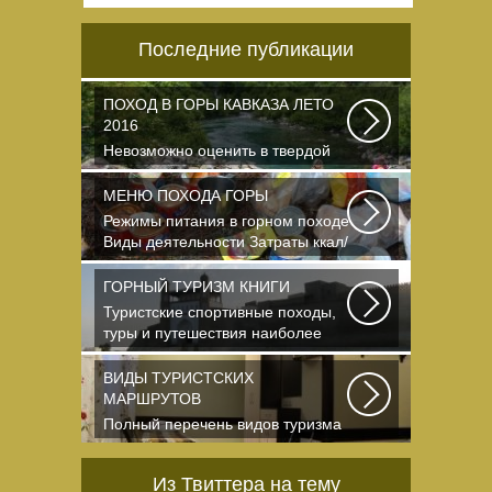
Последние публикации
ПОХОД В ГОРЫ КАВКАЗА ЛЕТО
2016
Невозможно оценить в твердой
валюте то ощущение свободы и
вневременности...
МЕНЮ ПОХОДА ГОРЫ
Режимы питания в горном походе
Виды деятельности Затраты ккал/
час жен (55+15)...
ГОРНЫЙ ТУРИЗМ КНИГИ
Туристские спортивные походы,
туры и путешествия наиболее
полно и органично...
ВИДЫ ТУРИСТСКИХ
МАРШРУТОВ
Полный перечень видов туризма
официально
зарегистрированных,
Из Твиттера на тему
классифицированных...