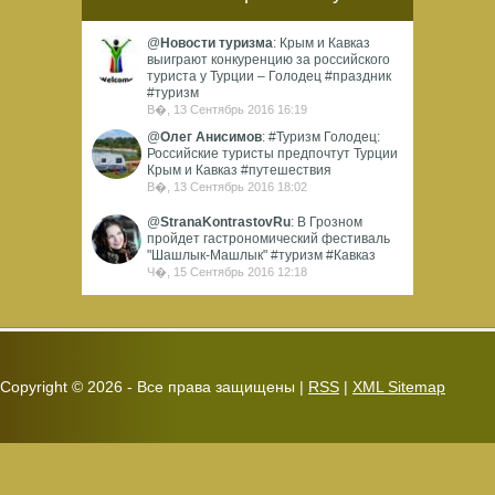
@
Новости туризма
: Крым и Кавказ
выиграют конкуренцию за российского
туриста у Турции – Голодец #праздник
#туризм
В�, 13 Сентябрь 2016 16:19
@
Олег Анисимов
: #Туризм Голодец:
Российские туристы предпочтут Турции
Крым и Кавказ #путешествия
В�, 13 Сентябрь 2016 18:02
@
StranaKontrastovRu
: В Грозном
пройдет гастрономический фестиваль
"Шашлык-Машлык" #туризм #Кавказ
Ч�, 15 Сентябрь 2016 12:18
Copyright ©
2026 - Все права защищены |
RSS
|
XML Sitemap