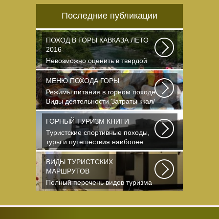
Последние публикации
ПОХОД В ГОРЫ КАВКАЗА ЛЕТО
2016
Невозможно оценить в твердой
валюте то ощущение свободы и
вневременности...
МЕНЮ ПОХОДА ГОРЫ
Режимы питания в горном походе
Виды деятельности Затраты ккал/
час жен (55+15)...
ГОРНЫЙ ТУРИЗМ КНИГИ
Туристские спортивные походы,
туры и путешествия наиболее
полно и органично...
ВИДЫ ТУРИСТСКИХ
МАРШРУТОВ
Полный перечень видов туризма
официально
зарегистрированных,
классифицированных...