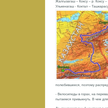
Жалгызагаш – Коксу – р. Коксу –
Улькенагаш - Коктал – Ташкарасу
полюбившееся, поэтому распред
- Велосипеды в горах, на перевал
пытаемся привыкнуть. В чем для