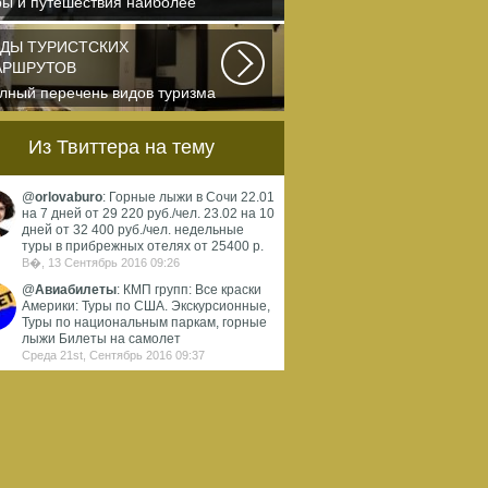
ры и путешествия наиболее
лно и органично...
ДЫ ТУРИСТСКИХ
АРШРУТОВ
лный перечень видов туризма
ициально
регистрированных,
Из Твиттера на тему
ассифицированных...
@
orlovaburo
: Горные лыжи в Сочи 22.01
на 7 дней от 29 220 руб./чел. 23.02 на 10
дней от 32 400 руб./чел. недельные
туры в прибрежных отелях от 25400 р.
В�, 13 Сентябрь 2016 09:26
@
Авиабилеты
: КМП групп: Все краски
Америки: Туры по США. Экскурсионные,
Туры по национальным паркам, горные
лыжи Билеты на самолет
Среда 21st, Сентябрь 2016 09:37