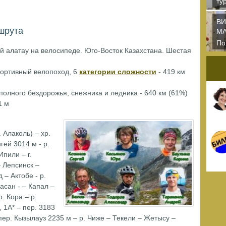
ту
по
ВИ
шрута
М
По
й алатау на велосипеде. Юго-Восток Казахстана. Шестая
оф
за
ортивный велопоход, 6
категории сложности
- 419 км
кл
 полного бездорожья, снежника и ледника - 640 км (61%)
1 м
. Алаколь) – хр.
гей 3014 м - р.
Ипили – г.
– Лепсинск –
 – Актобе - р.
асан - – Капал –
. Кора – р.
 1А* – пер. 3183
пер. Кызылауз 2235 м – р. Чиже – Текели – Жетысу –