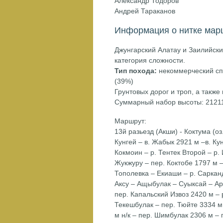
Александр Тодоров
Андрей Тараканов
Информация о нитке мар
Джунгарский Алатау и Заилийски
категория сложности.
Тип похода:
некоммерческий сп
(39%)
Грунтовых дорог и троп, а также
Суммарный набор высоты: 2121
Маршрут:
13й разьезд (Акши) - Коктума (оз
Кунгей – в. Жабык 2921 м –в. Кун
Кокмоин – р. Тентек Второй – р. 
Жукжуру – пер. Коктобе 1797 м 
Тополевка – Екиаши – р. Сарканд
Аксу – Ащыбулак – Суыксай – Ар
пер. Капальский Извоз 2420 м – р
Текешбулак – пер. Тюйте 3334 м,
м н/к – пер. Шимбулак 2306 м – 