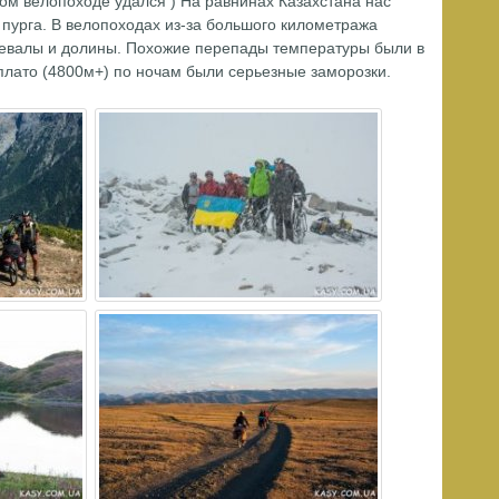
том велопоходе удался ) На равнинах Казахстана нас
- пурга. В велопоходах из-за большого километража
ревалы и долины. Похожие перепады температуры были в
 плато (4800м+) по ночам были серьезные заморозки.