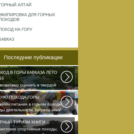
ГОРНЫЙ АЛТАЙ
ЭКИПИРОВКА ДЛЯ ГОРНЫХ
ПОХОДОВ
ПОХОД НА ГОРУ
КАВКАЗ
Последние публикации
ХОД В ГОРЫ КАВКАЗА ЛЕТО
16
возможно оценить в твердой
люте то ощущение свободы и
евременности...
НЮ ПОХОДА ГОРЫ
жимы питания в горном походе
ды деятельности Затраты ккал/
с жен (55+15)...
РНЫЙ ТУРИЗМ КНИГИ
ристские спортивные походы,