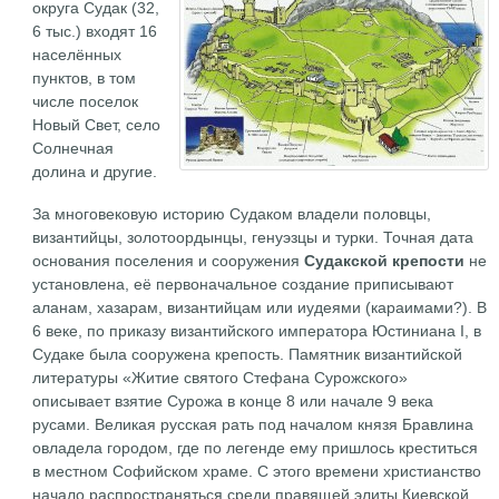
округа Судак (32,
6 тыс.) входят 16
населённых
пунктов, в том
числе поселок
Новый Свет, село
Солнечная
долина и другие.
За многовековую историю Судаком владели половцы,
византийцы, золотоордынцы, генуэзцы и турки. Точная дата
основания поселения и сооружения
Судакской крепости
не
установлена, её первоначальное создание приписывают
аланам, хазарам, византийцам или иудеями (караимами?). В
6 веке, по приказу византийского императора Юстиниана I, в
Судаке была сооружена крепость. Памятник византийской
литературы «Житие святого Стефана Сурожского»
описывает взятие Сурожа в конце 8 или начале 9 века
русами. Великая русская рать под началом князя Бравлина
овладела городом, где по легенде ему пришлось креститься
в местном Софийском храме. С этого времени христианство
начало распространяться среди правящей элиты Киевской