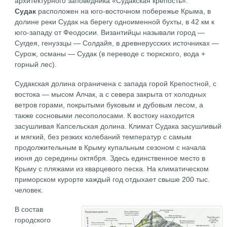
архитектурного заповедника «Судакская крепость».
Судак
расположен на юго-восточном побережье Крыма, в
долине реки Судак на берегу одноименной бухты, в 42 км к
юго-западу от Феодосии. Византийцы называли город —
Сугдея, генуэзцы — Солдайя, в древнерусских источниках —
Сурож, османы — Судак (в переводе с тюркского, вода +
горный лес).
Судакская долина ограничена с запада горой Крепостной, с
востока — мысом Алчак, а с севера закрыта от холодных
ветров горами, покрытыми буковым и дубовым лесом, а
также сосновыми лесополосами. К востоку находится
засушливая Капсельская долина. Климат Судака засушливый
и мягкий, без резких колебаний температур с самым
продолжительным в Крыму купальным сезоном с начала
июня до середины октября. Здесь единственное место в
Крыму с пляжами из кварцевого песка. На климатическом
приморском курорте каждый год отдыхает свыше 200 тыс.
человек.
В состав
городского