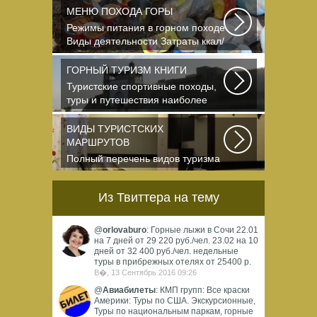
вневременности...
МЕНЮ ПОХОДА ГОРЫ
Режимы питания в горном походе
Виды деятельности Затраты ккал/
час жен (55+15)...
ГОРНЫЙ ТУРИЗМ КНИГИ
Туристские спортивные походы,
туры и путешествия наиболее
полно и органично...
ВИДЫ ТУРИСТСКИХ
МАРШРУТОВ
Полный перечень видов туризма
официально
зарегистрированных,
Из Твиттера на тему
классифицированных...
@
orlovaburo
: Горные лыжи в Сочи 22.01
на 7 дней от 29 220 руб./чел. 23.02 на 10
дней от 32 400 руб./чел. недельные
туры в прибрежных отелях от 25400 р.
В�, 13 Сентябрь 2016 09:26
@
Авиабилеты
: КМП групп: Все краски
Америки: Туры по США. Экскурсионные,
Туры по национальным паркам, горные