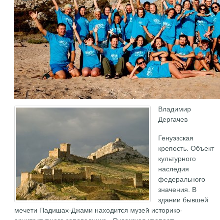
Владимир
Дергачев
Генуэзская
крепость. Объект
культурного
наследия
федерального
значения. В
здании бывшей
мечети Падишах-Джами находится музей историко-