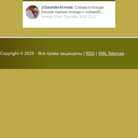
@
SaunderArreola
: Собака в походе
(пешие горные походы с собакой)...
Четверг 22nd, Сентябрь 2016 22:11
Copyright ©
2026 - Все права защищены |
RSS
|
XML Sitemap