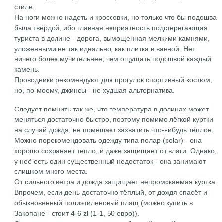
стиле.
На ноги можно надеть и кроссовки, но только что бы подошва
была твёрдой, ибо главная неприятность подстерегающая
туриста в долине - дорога, вымощенная мелкими камнями,
уложенными не так идеально, как плитка в ванной. Нет
ничего более мучительнее, чем ощущать подошвой каждый
камень.
Проводники рекомендуют для прогулок спортивный костюм,
но, по-моему, джинсы - не худшая альтернатива.
Следует помнить так же, что температура в долинах может
меняться достаточно быстро, поэтому помимо лёгкой куртки
на случай дождя, не помешает захватить что-нибудь тёплое.
Можно порекомендовать одежду типа полар (polar) - она
хорошо сохраняет тепло, и даже защищает от влаги. Однако,
у неё есть один существенный недостаток - она занимают
слишком много места.
От сильного ветра и дождя защищает непромокаемая куртка.
Впрочем, если день достаточно тёплый, от дождя спасёт и
обыкновенный полиэтиленовый плащ (можно купить в
Закопане - стоит 4-6 zl (1-1, 50 евро)).