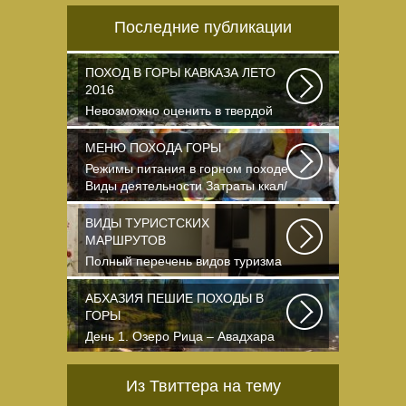
Последние публикации
ПОХОД В ГОРЫ КАВКАЗА ЛЕТО
2016
Невозможно оценить в твердой
валюте то ощущение свободы и
вневременности...
МЕНЮ ПОХОДА ГОРЫ
Режимы питания в горном походе
Виды деятельности Затраты ккал/
час жен (55+15)...
ВИДЫ ТУРИСТСКИХ
МАРШРУТОВ
Полный перечень видов туризма
официально
зарегистрированных,
АБХАЗИЯ ПЕШИЕ ПОХОДЫ В
классифицированных...
ГОРЫ
День 1. Озеро Рица – Авадхара
После сбора группы в Адлере,
мы пересекаем...
Из Твиттера на тему