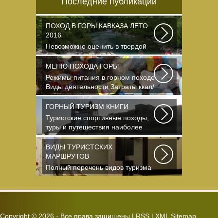
Последние публикации
ПОХОД В ГОРЫ КАВКАЗА ЛЕТО
2016
Невозможно оценить в твердой
валюте то ощущение свободы и
вневременности...
МЕНЮ ПОХОДА ГОРЫ
Режимы питания в горном походе
Виды деятельности Затраты ккал/
час жен (55+15)...
ГОРНЫЙ ТУРИЗМ КНИГИ
Туристские спортивные походы,
туры и путешествия наиболее
полно и органично...
ВИДЫ ТУРИСТСКИХ
МАРШРУТОВ
Полный перечень видов туризма
официально
зарегистрированных,
классифицированных...
Copyright ©
2026 - Все права защищены |
RSS
|
XML Sitemap