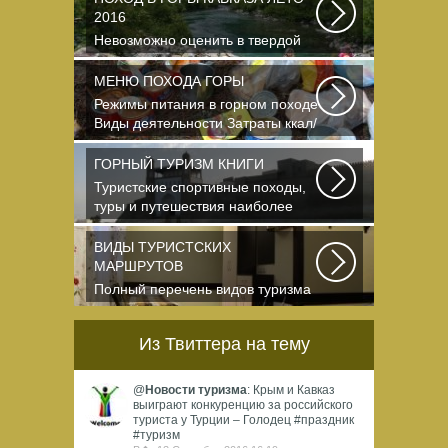
2016
Невозможно оценить в твердой
валюте то ощущение свободы и
вневременности...
МЕНЮ ПОХОДА ГОРЫ
Режимы питания в горном походе
Виды деятельности Затраты ккал/
час жен (55+15)...
ГОРНЫЙ ТУРИЗМ КНИГИ
Туристские спортивные походы,
туры и путешествия наиболее
полно и органично...
ВИДЫ ТУРИСТСКИХ
МАРШРУТОВ
Полный перечень видов туризма
официально
зарегистрированных,
Из Твиттера на тему
классифицированных...
@
Новости туризма
: Крым и Кавказ
выиграют конкуренцию за российского
туриста у Турции – Голодец #праздник
#туризм