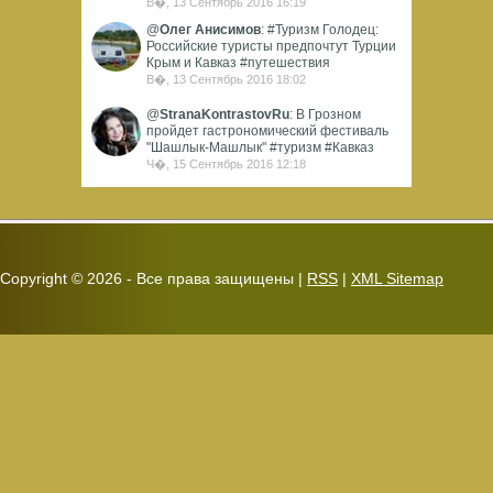
В�, 13 Сентябрь 2016 16:19
@
Олег Анисимов
: #Туризм Голодец:
Российские туристы предпочтут Турции
Крым и Кавказ #путешествия
В�, 13 Сентябрь 2016 18:02
@
StranaKontrastovRu
: В Грозном
пройдет гастрономический фестиваль
"Шашлык-Машлык" #туризм #Кавказ
Ч�, 15 Сентябрь 2016 12:18
Copyright ©
2026 - Все права защищены |
RSS
|
XML Sitemap